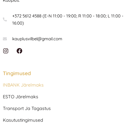
Kauplus:
+372 5612 4588 (E-N 11:00 - 19:00; R 11:00 - 18:00; L 11:00 -
16:00)
kauplusvilbel@gmail.com
I
F
n
a
s
c
t
e
a
b
Tingimused
g
o
r
o
INBANK Järelmaks
a
k
m
ESTO Järelmaks
Transport Ja Tagastus
Kasutustingimused