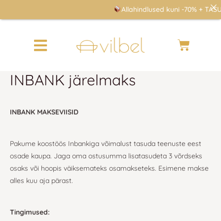
Skip
Allahindlused kuni -70% + TASUT
to
content
Cart
INBANK järelmaks
INBANK MAKSEVIISID
Pakume koostöös Inbankiga võimalust tasuda teenuste eest
osade kaupa. Jaga oma ostusumma lisatasudeta 3 võrdseks
osaks või hoopis väiksemateks osamakseteks. Esimene makse
alles kuu aja pärast.
Tingimused: