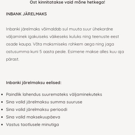
Ost kinnitatakse vaid mõne hetkega!
INBANK JÄRELMAKS
Inbanki järelmaks võimaldab sul muuta suur ühekordne
väljaminek igakuiseks väikeseks kuluks ning teenuste eest
osade kaupa. Võta maksmiseks rohkem aega ning jaga
ostusumma kuni 5 aasta peale. Esimene makse alles kuu aja
pärast.
Inbanki järelmaksu eelised:
Paindlik lahendus suuremateks väljaminekuteks
Sina valid järelmaksu summa suuruse
Sina valid järelmaksu perioodi
Sina valid maksekuupäeva
Vastus taotlusele minutiga