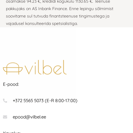
osamakse 94.23 €, krediidi kogukulu 1130.65 €. Teenuse
pakkujaks on AS Inbank Finance. Enne lepingu sõlmimist
soovitame sul tutvuda finantsteenuse tingimustega ja
vajadusel konsulteerida spetsialistiga.
E-pood:
+372 5565 5073 (E-R 8:00-17:00)
epood@vilbel.ee