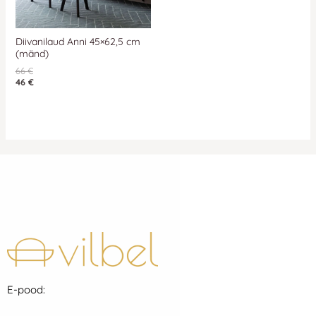
Diivanilaud Anni 45×62,5 cm
(mänd)
66
€
46
€
E-pood: