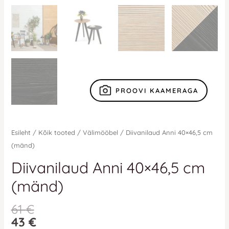
PROOVI KAAMERAGA
Esileht
/
Kõik tooted
/
Välimööbel
/ Diivanilaud Anni 40×46,5 cm
(mänd)
Diivanilaud Anni 40×46,5 cm
(mänd)
61
€
43
€