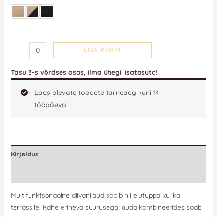
LISA KORVI
Tasu 3-s võrdses osas, ilma ühegi lisatasuta!
Laos olevate toodete tarneaeg kuni 14
tööpäeva!
Kirjeldus
Lisainfo
Multifunktsonaalne diivanilaud sobib nii elutuppa kui ka
terrassile. Kahe erineva suurusega lauda kombineerides saab