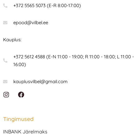
+372 5565 5073 (E-R 8:00-17:00)
epood@vilbel.ee
Kauplus:
+372 5612 4588 (E-N 11:00 - 19:00; R 11:00 - 18:00; L 11:00 -
16:00)
kauplusvilbel@gmail.com
I
F
n
a
s
c
t
e
a
b
Tingimused
g
o
r
o
INBANK Järelmaks
a
k