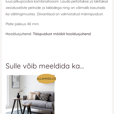
luua pilkupüüdva kombinatsiooni. Lauda peitsitakse ja lakitakse
vesialuseliste peitside ja lakkidega ning on võimalik kasutada
ka välitingimustes. Diivanilaud on valmistatud männipuidust.
Plate paksus 40 mm.
Hooldusjuhend:
Täispuidust mööbli hooldusjuhend
Sulle võib meeldida ka…
ALLAHINDLUS!