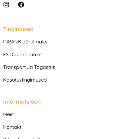
I
F
n
a
s
c
t
e
a
b
Tingimused
g
o
r
o
INBANK Järelmaks
a
k
m
ESTO Järelmaks
Transport Ja Tagastus
Kasutustingimused
Informatsioon
Meist
Kontakt