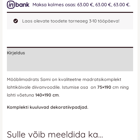
Maksa kolmes osas: 63.00 €, 63.00 €, 63.00 €.
Laos olevate toodete tarneaeg 3-10 tööpäeva!
Kirjeldus
Lisainfo
Mööblimadrats Sami on kvaliteetne madratsikomplekt
lahtikäivale diivanvoodile. Istumise osa on
75×190
cm ning
lahti võetuna
140×190 cm
.
Komplekti kuuluvad dekoratiivpadjad.
Sulle võib meeldida ka…