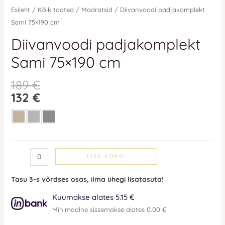
Esileht
/
Kõik tooted
/
Madratsid
/ Diivanvoodi padjakomplekt
Sami 75×190 cm
Diivanvoodi padjakomplekt
Sami 75×190 cm
189
€
132
€
LISA KORVI
Tasu 3-s võrdses osas, ilma ühegi lisatasuta!
Kuumakse alates 5.15 €
Minimaalne sissemakse alates 0.00 €