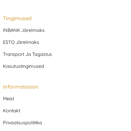
n
a
s
c
t
e
a
b
Tingimused
g
o
r
o
INBANK Järelmaks
a
k
m
ESTO Järelmaks
Transport Ja Tagastus
Kasutustingimused
Informatsioon
Meist
Kontakt
Privaatsuspoliitika