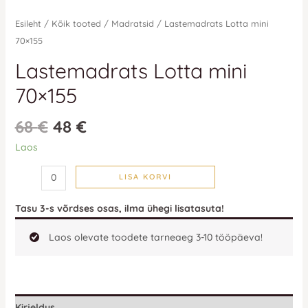
Esileht
/
Kõik tooted
/
Madratsid
/ Lastemadrats Lotta mini
70×155
Lastemadrats Lotta mini
70×155
68
€
48
€
Laos
LISA KORVI
Tasu 3-s võrdses osas, ilma ühegi lisatasuta!
Laos olevate toodete tarneaeg 3-10 tööpäeva!
Kirjeldus