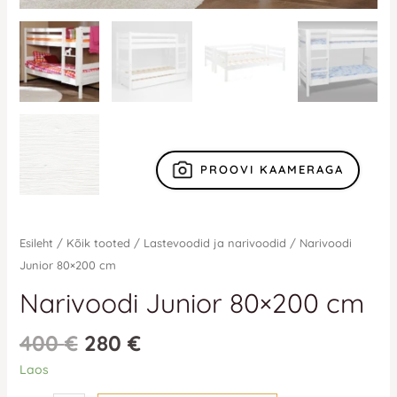
PROOVI KAAMERAGA
Esileht
/
Kõik tooted
/
Lastevoodid ja narivoodid
/ Narivoodi
Junior 80×200 cm
Narivoodi Junior 80×200 cm
400
€
280
€
Laos