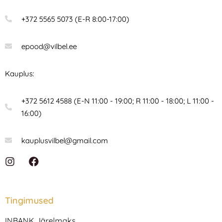
+372 5565 5073 (E-R 8:00-17:00)
epood@vilbel.ee
Kauplus:
+372 5612 4588 (E-N 11:00 - 19:00; R 11:00 - 18:00; L 11:00 -
16:00)
kauplusvilbel@gmail.com
I
F
n
a
s
c
t
e
a
b
Tingimused
g
o
r
o
INBANK Järelmaks