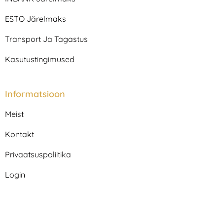
a
k
m
ESTO Järelmaks
Transport Ja Tagastus
Kasutustingimused
Informatsioon
Meist
Kontakt
Privaatsuspoliitika
Login