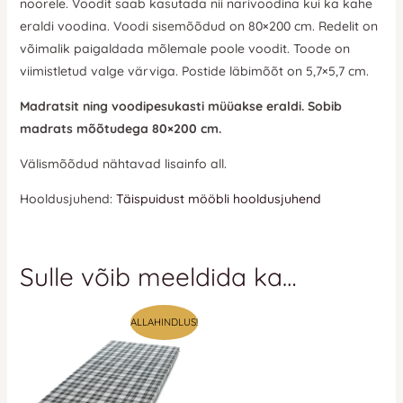
noorele. Voodit saab kasutada nii narivoodina kui ka kahe
eraldi voodina. Voodi sisemõõdud on 80×200 cm. Redelit on
võimalik paigaldada mõlemale poole voodit. Toode on
viimistletud valge värviga. Postide läbimõõt on 5,7×5,7 cm.
Madratsit ning voodipesukasti müüakse eraldi. Sobib
madrats mõõtudega 80×200 cm.
Välismõõdud nähtavad lisainfo all.
Hooldusjuhend:
Täispuidust mööbli hooldusjuhend
Sulle võib meeldida ka…
Algne
Praegune
ALLAHINDLUS!
hind
hind
oli:
on:
76 €.
76 €.