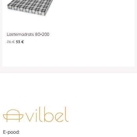
Lastemadrats 80×200
76
€
53
€
E-pood: