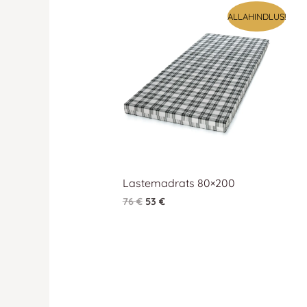
Algne
Praegune
ALLAHINDLUS!
hind
hind
oli:
on:
76 €.
76 €.
Lastemadrats 80×200
76
€
53
€