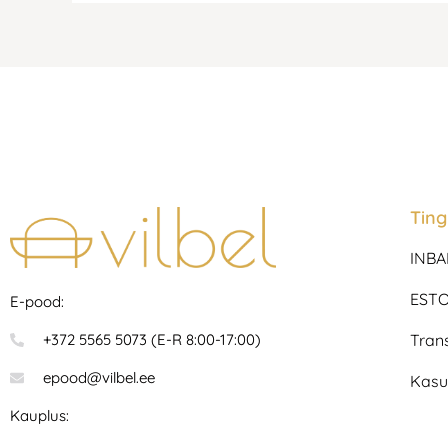
Tin
INBA
ESTO
E-pood:
Tran
+372 5565 5073 (E-R 8:00-17:00)
epood@vilbel.ee
Kasu
Kauplus: