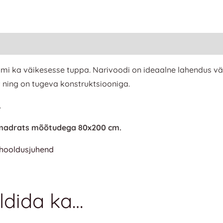
uumi ka väikesesse tuppa. Narivoodi on ideaalne lahendus v
ning on tugeva konstruktsiooniga.
.
b madrats mõõtudega 80x
200 cm.
 hooldusjuhend
ldida ka…