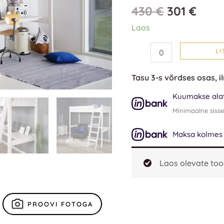
kogus
430
€
301
€
Laos
LI
Tasu 3-s võrdses osas, i
Kuumakse alat
Minimaalne siss
Maksa kolmes os
Laos olevate too
PROOVI FOTOGA