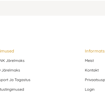
gimused
Informats
NK Järelmaks
Meist
 Järelmaks
Kontakt
sport Ja Tagastus
Privaatsuspo
tustingimused
Login