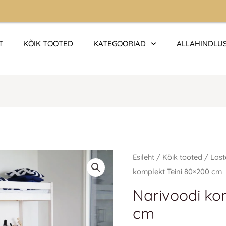
T
KÕIK TOOTED
KATEGOORIAD
ALLAHINDLU
Algne
Praegune
Narivoodi
Esileht
/
Kõik tooted
/
Last
hind
hind
komplekt
komplekt Teini 80×200 cm
oli:
on:
Teini
Narivoodi ko
430 €.
430 €.
80x200
cm
cm