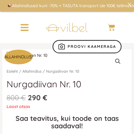
Skip
Allahindlused kuni -70% + TASUTA transport üle 100€ tellimuste
to
content
Cart
PROOVI KAAMERAGA
Algne
Praegune
ALLAHINDLUS!
hind
hind
oli:
on:
Esileht
/
Allahindlus
/ Nurgadiivan Nr. 10
800 €.
290 €.
Nurgadiivan Nr. 10
800
€
290
€
Laost otsas
Saa teavitus, kui toode on taas
saadaval!