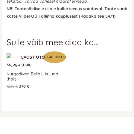
tekstuur võivad vähesel määral erineda.
NB! Tootenäidisele ei ole kullerteenus saadaval. Toote saab
kätte Vilbel OÜ Tallinna kauplusest (Kadaka tee 54/1)
Sulle võib meeldida ka…
Algne
Praegune
LAOST OTSAS
ALLAHINDLUS!
hind
hind
oli:
on:
1230 €.
370 €.
Nurgadiivan Bella L-kujuga
(hall)
1230
€
370
€