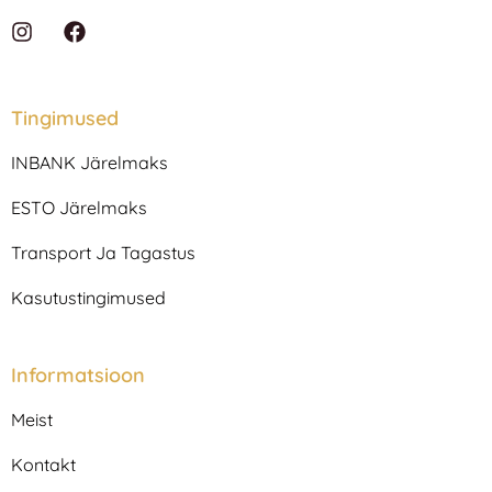
I
F
n
a
s
c
t
e
a
b
Tingimused
g
o
r
o
INBANK Järelmaks
a
k
m
ESTO Järelmaks
Transport Ja Tagastus
Kasutustingimused
Informatsioon
Meist
Kontakt