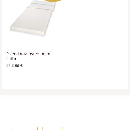
oli:
on:
83 €.
83 €.
Pikendatav lastemadrats
Lotta
83
€
58
€