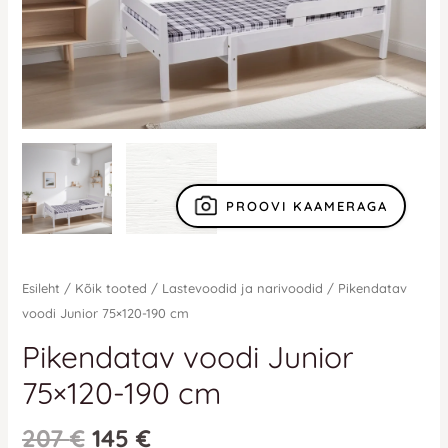
PROOVI KAAMERAGA
Esileht
/
Kõik tooted
/
Lastevoodid ja narivoodid
/ Pikendatav
voodi Junior 75×120-190 cm
Pikendatav voodi Junior
75×120-190 cm
207
€
145
€