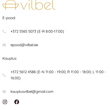
E-pood:
+372 5565 5073 (E-R 8:00-17:00)
epood@vilbel.ee
Kauplus:
+372 5612 4588 (E-N 11:00 - 19:00; R 11:00 - 18:00; L 11:00 -
16:00)
kauplusvilbel@gmail.com
I
F
n
a