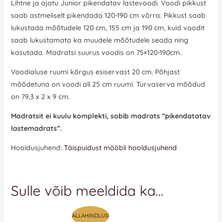
Lihtne ja ajatu Junior pikendatav lastevoodi. Voodi pikkust
saab astmeliselt pikendada 120-190 cm võrra. Pikkust saab
lukustada mõõtudele 120 cm, 155 cm ja 190 cm, kuid voodit
saab lukustamata ka muudele mõõtudele seada ning
kasutada. Madratsi suurus voodis on 75×120-190cm.
Voodialuse ruumi kõrgus esiservast 20 cm. Põhjast
mõõdetuna on voodi all 25 cm ruumi. Turvaserva mõõdud
on 79,3 x 2 x 9 cm.
Madratsit ei kuulu komplekti, sobib madrats “pikendatatav
lastemadrats”.
Hooldusjuhend:
Täispuidust mööbli hooldusjuhend
Sulle võib meeldida ka…
Algne
Praegune
ALLAHINDLUS!
hind
hind