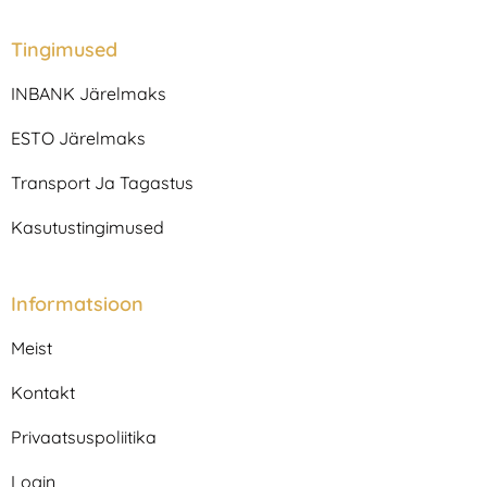
s
c
t
e
a
b
Tingimused
g
o
r
o
INBANK Järelmaks
a
k
m
ESTO Järelmaks
Transport Ja Tagastus
Kasutustingimused
Informatsioon
Meist
Kontakt
Privaatsuspoliitika
Login