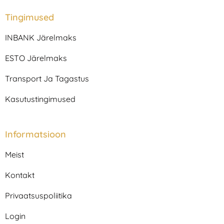
t
e
a
b
Tingimused
g
o
r
o
INBANK Järelmaks
a
k
m
ESTO Järelmaks
Transport Ja Tagastus
Kasutustingimused
Informatsioon
Meist
Kontakt
Privaatsuspoliitika
Login