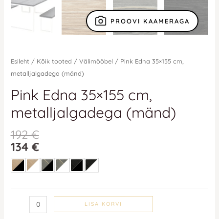
PROOVI KAAMERAGA
Esileht
/
Kõik tooted
/
Välimööbel
/ Pink Edna 35×155 cm,
metalljalgadega (mänd)
Pink Edna 35×155 cm,
metalljalgadega (mänd)
192
€
134
€
LISA KORVI