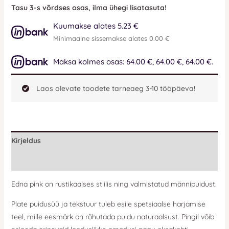
Tasu 3-s võrdses osas, ilma ühegi lisatasuta!
Kuumakse alates 5.23 €
Minimaalne sissemakse alates 0.00 €
Maksa kolmes osas: 64.00 €, 64.00 €, 64.00 €.
Laos olevate toodete tarneaeg 3-10 tööpäeva!
Kirjeldus
Lisainfo
Edna pink on rustikaalses stiilis ning valmistatud männipuidust.
Plate puidusüü ja tekstuur tuleb esile spetsiaalse harjamise
teel, mille eesmärk on rõhutada puidu naturaalsust. Pingil võib