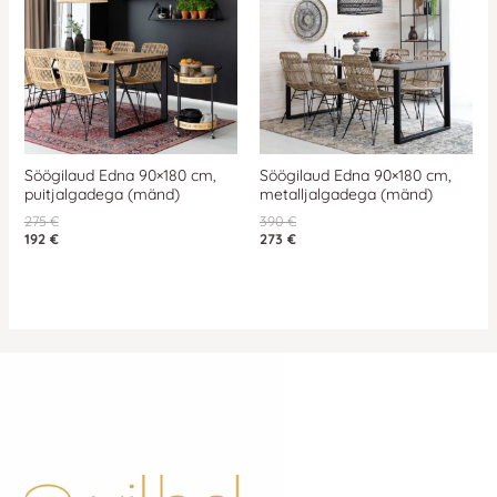
Söögilaud Edna 90×180 cm,
Söögilaud Edna 90×180 cm,
puitjalgadega (mänd)
metalljalgadega (mänd)
275
€
390
€
192
€
273
€