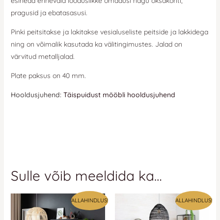
esineda erinevaid looduslikke omadusi nagu oksakohti,
pragusid ja ebatasasusi.
Pinki peitsitakse ja lakitakse vesialuseliste peitside ja lakkidega
ning on võimalik kasutada ka välitingimustes. Jalad on
värvitud metalljalad.
Plate paksus on 40 mm.
Hooldusjuhend:
Täispuidust mööbli hooldusjuhend
Sulle võib meeldida ka…
ALLAHINDLUS!
ALLAHINDLUS!