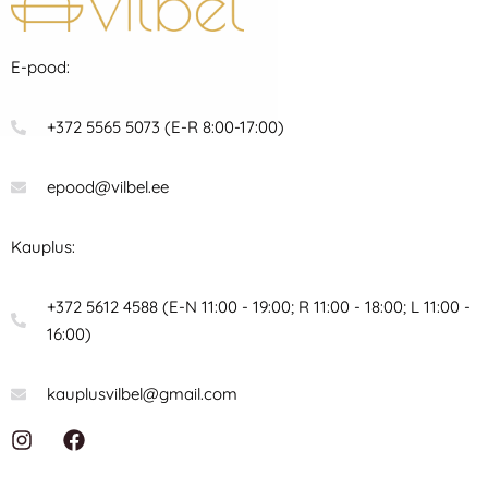
E-pood:
+372 5565 5073 (E-R 8:00-17:00)
epood@vilbel.ee
Kauplus:
+372 5612 4588 (E-N 11:00 - 19:00; R 11:00 - 18:00; L 11:00 -
16:00)
kauplusvilbel@gmail.com
I
F
n
a
s
c