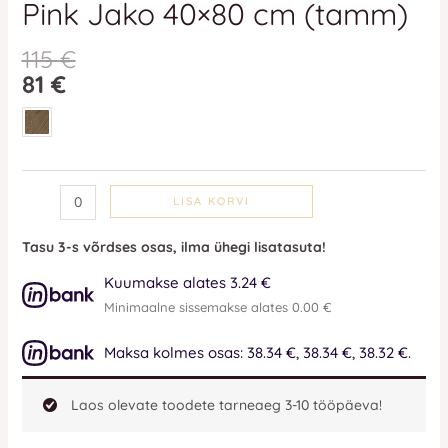
Pink Jako 40×80 cm (tamm)
115
€
81
€
LISA KORVI
Tasu 3-s võrdses osas, ilma ühegi lisatasuta!
Kuumakse alates 3.24 €
Minimaalne sissemakse alates 0.00 €
Maksa kolmes osas: 38.34 €, 38.34 €, 38.32 €.
Laos olevate toodete tarneaeg 3-10 tööpäeva!