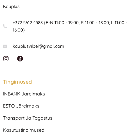
Kauplus:
+372 5612 4588 (E-N 11:00 - 19:00; R 11:00 - 18:00; L 11:00 -
16:00)
kauplusvilbel@gmail.com
I
F
n
a
s
c
t
e
a
b
Tingimused
g
o
r
o
INBANK Järelmaks
a
k
m
ESTO Järelmaks
Transport Ja Tagastus
Kasutustingimused