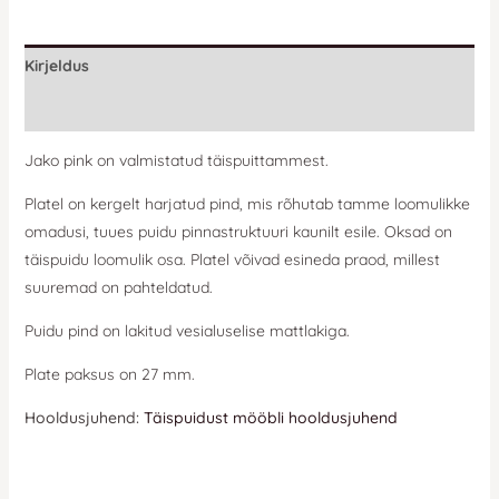
Kirjeldus
Lisainfo
Jako pink on valmistatud täispuittammest.
Platel on kergelt harjatud pind, mis rõhutab tamme loomulikke
omadusi, tuues puidu pinnastruktuuri kaunilt esile. Oksad on
täispuidu loomulik osa. Platel võivad esineda praod, millest
suuremad on pahteldatud.
Puidu pind on lakitud vesialuselise mattlakiga.
Plate paksus on 27 mm.
Hooldusjuhend:
Täispuidust mööbli hooldusjuhend