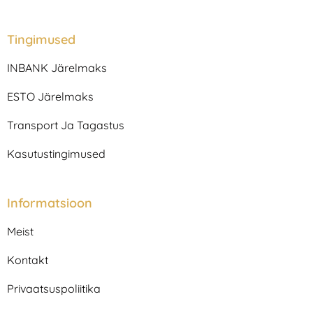
s
c
t
e
a
b
Tingimused
g
o
r
o
INBANK Järelmaks
a
k
m
ESTO Järelmaks
Transport Ja Tagastus
Kasutustingimused
Informatsioon
Meist
Kontakt
Privaatsuspoliitika