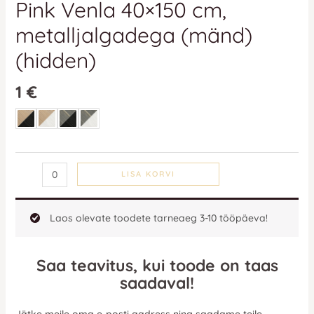
Pink Venla 40×150 cm,
metalljalgadega (mänd)
(hidden)
1
€
LISA KORVI
Laos olevate toodete tarneaeg 3-10 tööpäeva!
Saa teavitus, kui toode on taas
saadaval!
Jätke meile oma e-posti aadress ning saadame teile