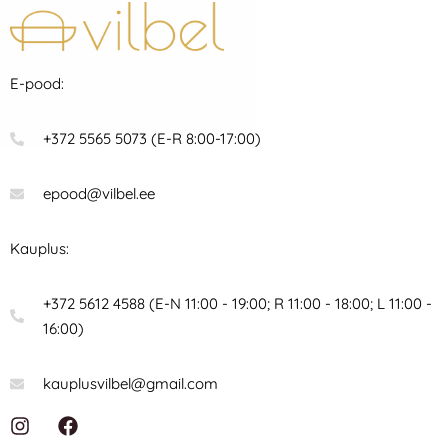
E-pood:
+372 5565 5073 (E-R 8:00-17:00)
epood@vilbel.ee
Kauplus:
+372 5612 4588 (E-N 11:00 - 19:00; R 11:00 - 18:00; L 11:00 -
16:00)
kauplusvilbel@gmail.com
I
F
n
a