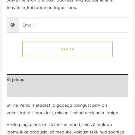
teavituse, kui toode on tagasi laos.
SAADA
Kirjeldus
Lisainfo
Stiilne Venla metaalist jalgadega plangust pink on
valmistatud liimpuidust, mis on liimitud veekindla liimiga.
Venla pingi plank on sõlmeline mänd, mis võimaldab
loomulikke pragusid, sõlmeauke, vaigust tekkinud sooni ja