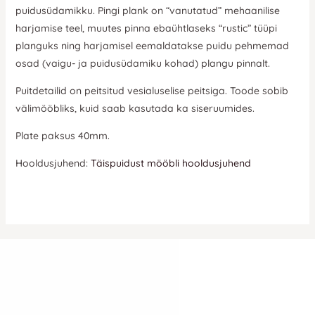
puidusüdamikku. Pingi plank on “vanutatud” mehaanilise
harjamise teel, muutes pinna ebaühtlaseks “rustic” tüüpi
planguks ning harjamisel eemaldatakse puidu pehmemad
osad (vaigu- ja puidusüdamiku kohad) plangu pinnalt.
Puitdetailid on peitsitud vesialuselise peitsiga. Toode sobib
välimööbliks, kuid saab kasutada ka siseruumides.
Plate paksus 40mm.
Hooldusjuhend:
Täispuidust mööbli hooldusjuhend