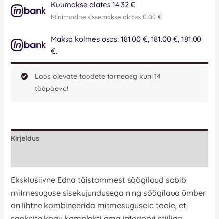
Kuumakse alates 14.32 €
Minimaalne sissemakse alates 0.00 €
Maksa kolmes osas: 181.00 €, 181.00 €, 181.00
€.
Laos olevate toodete tarneaeg kuni 14
tööpäeva!
Kirjeldus
Lisainfo
Eksklusiivne Edna täistammest söögilaud
sobib
mitmesuguse sisekujundusega ning söögilaua ümber
on lihtne kombineerida mitmesuguseid toole, et
saaksite kogu komplekti oma interjööri stiiliga