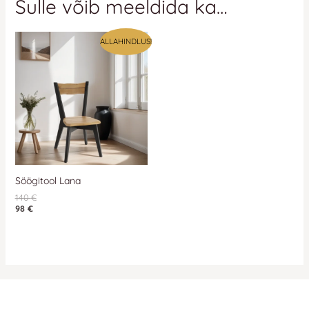
Sulle võib meeldida ka…
ALLAHINDLUS!
Söögitool Lana
140
€
98
€