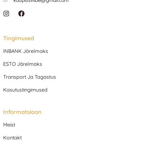
kauplusvilbel@gmail.com
I
F
n
a
s
c
t
e
a
b
Tingimused
g
o
r
o
INBANK Järelmaks
a
k
m
ESTO Järelmaks
Transport Ja Tagastus
Kasutustingimused
Informatsioon
Meist
Kontakt