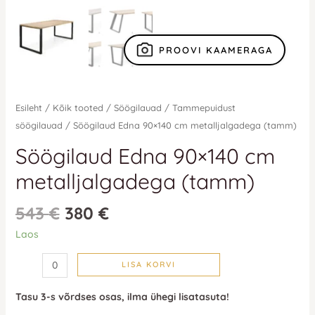
PROOVI KAAMERAGA
Esileht
/
Kõik tooted
/
Söögilauad
/
Tammepuidust
söögilauad
/ Söögilaud Edna 90×140 cm metalljalgadega (tamm)
Söögilaud Edna 90×140 cm
metalljalgadega (tamm)
543
€
380
€
Laos
LISA KORVI
Tasu 3-s võrdses osas, ilma ühegi lisatasuta!