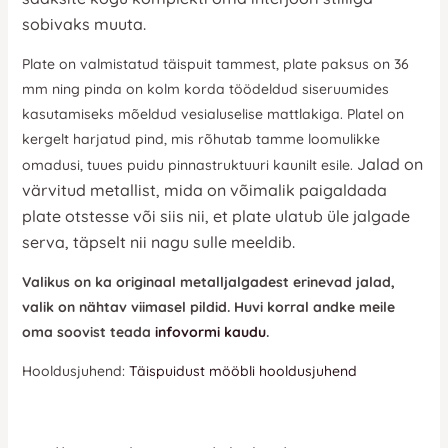
sobivaks muuta.
Plate on valmistatud täispuit tammest, plate paksus on 36
mm ning pinda on kolm korda töödeldud siseruumides
kasutamiseks mõeldud vesialuselise mattlakiga. Platel on
kergelt harjatud pind, mis rõhutab tamme loomulikke
Jalad on
omadusi, tuues puidu pinnastruktuuri kaunilt esile.
värvitud metallist, mida
on võimalik paigaldada
plate otstesse või siis nii, et plate ulatub üle jalgade
serva, täpselt nii nagu sulle meeldib.
Valikus on ka originaal metalljalgadest erinevad jalad,
valik on nähtav viimasel pildid. Huvi korral andke meile
oma soovist teada
infovormi kaudu
.
Hooldusjuhend:
Täispuidust mööbli hooldusjuhend