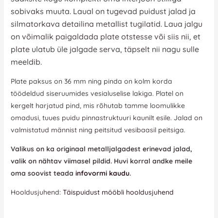
sobivaks muuta.
Laual on tugevad puidust jalad ja
silmatorkava detailina metallist tugilatid. Laua jalgu
on võimalik paigaldada plate otstesse või siis nii, et
plate ulatub üle jalgade serva, täpselt nii nagu sulle
meeldib.
Plate paksus on 36 mm ning pinda on kolm korda
töödeldud siseruumides vesialuselise lakiga. Platel on
kergelt harjatud pind, mis rõhutab tamme loomulikke
omadusi, tuues puidu pinnastruktuuri kaunilt esile. Jalad on
valmistatud männist ning peitsitud vesibaasil peitsiga.
Valikus on ka originaal metalljalgadest erinevad jalad,
valik on nähtav viimasel pildid. Huvi korral andke meile
oma soovist teada
infovormi kaudu
.
Hooldusjuhend:
Täispuidust mööbli hooldusjuhend