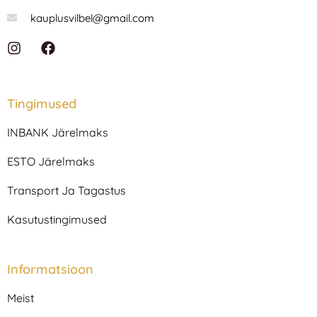
kauplusvilbel@gmail.com
I
F
n
a
s
c
t
e
a
b
Tingimused
g
o
r
o
INBANK Järelmaks
a
k
m
ESTO Järelmaks
Transport Ja Tagastus
Kasutustingimused
Informatsioon
Meist