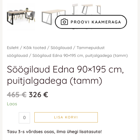
PROOVI KAAMERAGA
Esileht
/
Kõik tooted
/
Söögilauad
/
Tammepuidust
söögilauad
/ Söögilaud Edna 90×195 cm, puitjalgadega (tamm)
Söögilaud Edna 90×195 cm,
puitjalgadega (tamm)
465
€
326
€
Laos
LISA KORVI
Tasu 3-s võrdses osas, ilma ühegi lisatasuta!