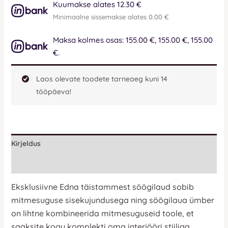
Kuumakse alates 12.30 €
Minimaalne sissemakse alates 0.00 €
Maksa kolmes osas: 155.00 €, 155.00 €, 155.00
€.
Laos olevate toodete tarneaeg kuni 14
tööpäeva!
Kirjeldus
Lisainfo
Eksklusiivne Edna täistammest söögilaud
sobib
mitmesuguse sisekujundusega ning söögilaua ümber
on lihtne kombineerida mitmesuguseid toole, et
saaksite kogu komplekti oma interjööri stiiliga