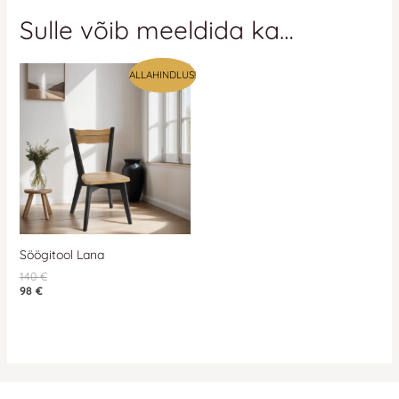
Sulle võib meeldida ka…
ALLAHINDLUS!
Söögitool Lana
140
€
98
€