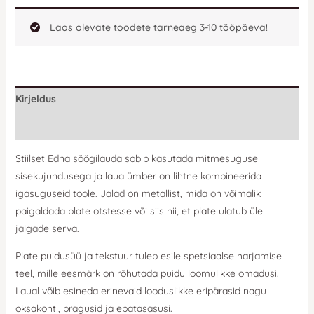
Laos olevate toodete tarneaeg 3-10 tööpäeva!
Kirjeldus
Lisainfo
Stiilset Edna söögilauda sobib kasutada mitmesuguse
sisekujundusega ja laua ümber on lihtne kombineerida
igasuguseid toole. Jalad on metallist, mida on võimalik
paigaldada plate otstesse või siis nii, et plate ulatub üle
jalgade serva.
Plate puidusüü ja tekstuur tuleb esile spetsiaalse harjamise
teel, mille eesmärk on rõhutada puidu loomulikke omadusi.
Laual võib esineda erinevaid looduslikke eripärasid nagu
oksakohti, pragusid ja ebatasasusi.