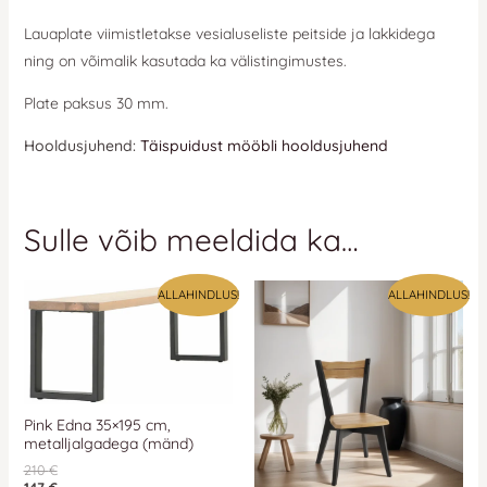
Lauaplate viimistletakse vesialuseliste peitside ja lakkidega
ning on võimalik kasutada ka välistingimustes.
Plate paksus 30 mm.
Hooldusjuhend:
Täispuidust mööbli hooldusjuhend
Sulle võib meeldida ka…
ALLAHINDLUS!
ALLAHINDLUS!
Pink Edna 35×195 cm,
metalljalgadega (mänd)
210
€
147
€