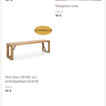
Söögitool Lana
140
€
98
€
ALLAHINDLUS!
Pink Edna 35×195 cm,
puitjalgadega (mänd)
129
€
90
€