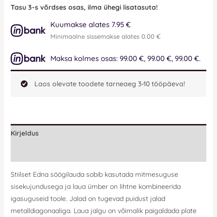
Tasu 3-s võrdses osas, ilma ühegi lisatasuta!
Kuumakse alates 7.95 €
Minimaalne sissemakse alates 0.00 €
Maksa kolmes osas: 99.00 €, 99.00 €, 99.00 €.
Laos olevate toodete tarneaeg 3-10 tööpäeva!
Kirjeldus
Lisainfo
Stiilset Edna söögilauda sobib kasutada mitmesuguse
sisekujundusega ja laua ümber on lihtne kombineerida
igasuguseid toole. Jalad on tugevad puidust jalad
metalldiagonaaliga. Laua jalgu on võimalik paigaldada plate