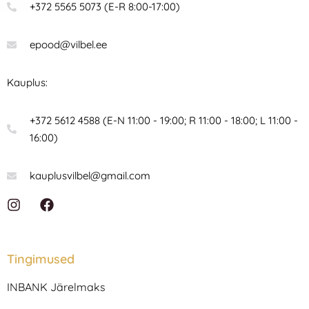
+372 5565 5073 (E-R 8:00-17:00)
epood@vilbel.ee
Kauplus:
+372 5612 4588 (E-N 11:00 - 19:00; R 11:00 - 18:00; L 11:00 -
16:00)
kauplusvilbel@gmail.com
I
F
n
a
s
c
t
e
a
b
Tingimused
g
o
r
o
INBANK Järelmaks
a
k