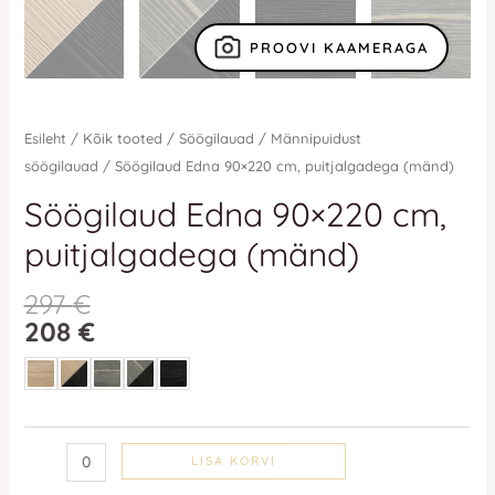
PROOVI KAAMERAGA
Esileht
/
Kõik tooted
/
Söögilauad
/
Männipuidust
söögilauad
/ Söögilaud Edna 90×220 cm, puitjalgadega (mänd)
Söögilaud Edna 90×220 cm,
puitjalgadega (mänd)
297
€
208
€
LISA KORVI