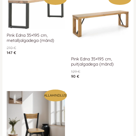
Pink Edna 35×195 cm,
metalljalgadega (mänd)
210
€
147
€
Pink Edna 35×195 cm,
puitjalgadega (mänd)
129
€
90
€
ALLAHINDLUS!