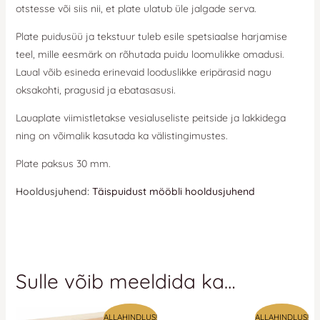
otstesse või siis nii, et plate ulatub üle jalgade serva.
Plate puidusüü ja tekstuur tuleb esile spetsiaalse harjamise
teel, mille eesmärk on rõhutada puidu loomulikke omadusi.
Laual võib esineda erinevaid looduslikke eripärasid nagu
oksakohti, pragusid ja ebatasasusi.
Lauaplate viimistletakse vesialuseliste peitside ja lakkidega
ning on võimalik kasutada ka välistingimustes.
Plate paksus 30 mm.
Hooldusjuhend:
Täispuidust mööbli hooldusjuhend
Sulle võib meeldida ka…
ALLAHINDLUS!
ALLAHINDLUS!