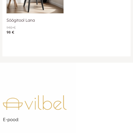
Söögitool Lana
140
€
98
€
E-pood: