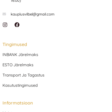
16:00)
kauplusvilbel@gmail.com
I
F
n
a
s
c
t
e
a
b
Tingimused
g
o
r
o
INBANK Järelmaks
a
k
m
ESTO Järelmaks
Transport Ja Tagastus
Kasutustingimused
Informatsioon