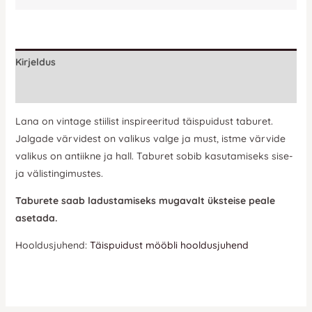
Kirjeldus
Lisainfo
Lana on vintage stiilist inspireeritud täispuidust taburet.
Jalgade värvidest on valikus valge ja must, istme värvide
valikus on antiikne ja hall. Taburet sobib kasutamiseks sise-
ja välistingimustes.
Taburete saab ladustamiseks mugavalt üksteise peale
asetada.
Hooldusjuhend:
Täispuidust mööbli hooldusjuhend