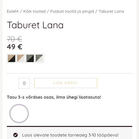
Esileht
/
Kõik tooted
/
Puidust toolid ja pingid
/ Taburet Lana
Taburet Lana
70
€
49
€
LISA KORVI
Tasu 3-s võrdses osas, ilma ühegi lisatasuta!
Laos olevate toodete tarneaeg 3-10 tööpäeva!