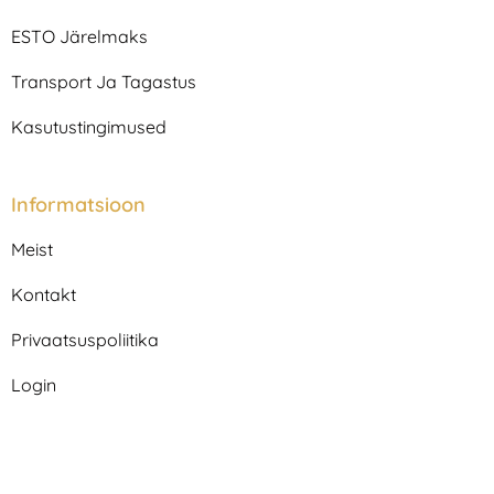
a
k
m
ESTO Järelmaks
Transport Ja Tagastus
Kasutustingimused
Informatsioon
Meist
Kontakt
Privaatsuspoliitika
Login