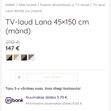
Esileht
/
Kõik tooted
/
Puidust diivanilauad ja TV-lauad
/ TV-laud
Lana 45×150 cm (mänd)
TV-laud Lana 45×150 cm
(mänd)
210
€
147
€
LISA KORVI
Tasu 3-s võrdses osas, ilma ühegi lisatasuta!
Kuumakse alates 5.70 €
Minimaalne sissemakse alates 0.00 €