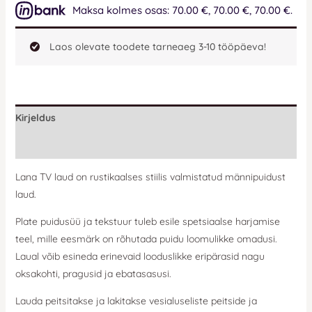
Maksa kolmes osas: 70.00 €, 70.00 €, 70.00 €.
Laos olevate toodete tarneaeg 3-10 tööpäeva!
Kirjeldus
Lisainfo
Lana TV laud on rustikaalses stiilis valmistatud männipuidust
laud.
Plate puidusüü ja tekstuur tuleb esile spetsiaalse harjamise
teel, mille eesmärk on rõhutada puidu loomulikke omadusi.
Laual võib esineda erinevaid looduslikke eripärasid nagu
oksakohti, pragusid ja ebatasasusi.
Lauda peitsitakse ja lakitakse vesialuseliste peitside ja