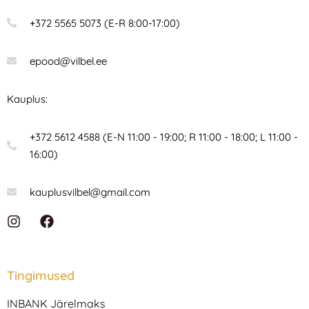
+372 5565 5073 (E-R 8:00-17:00)
epood@vilbel.ee
Kauplus:
+372 5612 4588 (E-N 11:00 - 19:00; R 11:00 - 18:00; L 11:00 -
16:00)
kauplusvilbel@gmail.com
I
F
n
a
s
c
t
e
a
b
Tingimused
g
o
r
o
INBANK Järelmaks