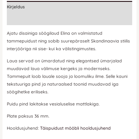
Kirjeldus
Lisainfo
Ajatu disainiga söögilaud Elina on valmistatud
tammepuidust ning sobib suurepäraselt Skandinaavia stiilis
interjööriga nii sise- kui ka välistingimustes.
Laua servad on ümardatud ning elegantsed ümarjalad
muudavad laua välimuse kergeks ja modernseks.
Tammepuit loob lauale sooja ja loomuliku ilme. Selle kauni
tekstuuriga pind ja naturaalsed toonid muudavad iga
söögihetke eriliseks.
Puidu pind lakitakse vesialuselise mattlakiga.
Plate paksus 36 mm.
Hooldusjuhend:
Täispuidust mööbli hooldusjuhend