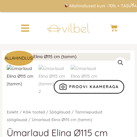
Skip
Allahindlused kuni -70% + TASUTA t
to
content
Cart
Algne
Praegune
ALLAHINDLUS!
hind
hind
oli:
on:
540 €.
540 €.
PROOVI KAAMERAGA
Esileht
/
Kõik tooted
/
Söögilauad
/
Tammepuidust
söögilauad
/ Ümarlaud Elina Ø115 cm (tamm)
Ümarlaud Elina Ø115 cm