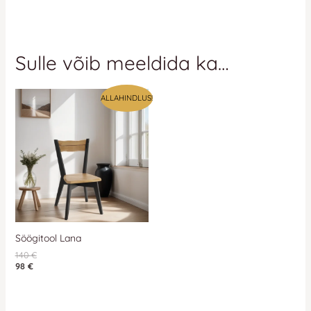
Sulle võib meeldida ka…
ALLAHINDLUS!
Söögitool Lana
140
€
98
€