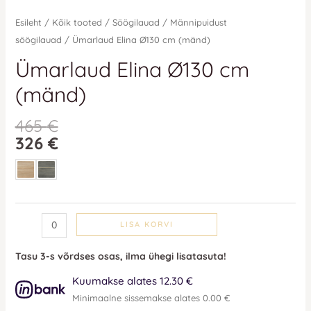
Esileht
/
Kõik tooted
/
Söögilauad
/
Männipuidust
söögilauad
/ Ümarlaud Elina Ø130 cm (mänd)
Ümarlaud Elina Ø130 cm
(mänd)
465
€
326
€
LISA KORVI
Tasu 3-s võrdses osas, ilma ühegi lisatasuta!
Kuumakse alates 12.30 €
Minimaalne sissemakse alates 0.00 €