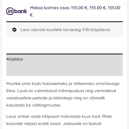
Maksa kolmes osas: 155.00 €, 155.00 €, 155.00
€.
Laos olevate toodete tarneaeg 3-10 tööpäeva!
Kirjeldus
Lisainfo
Muutke oma kodu hubasemaks ja stiilsemaks ümarlauaga
Elina. Laud on valmistatud männipuidust ning viimistletud
vesialuseliste peitside ja lakkidega ning on võimalik
kasutada ka välitingimustes.
Laua ümber saab hõlpsasti mahutada kuus tooli. Plate
koosneb neljast eraldi osast. Jalaosale on lisatud