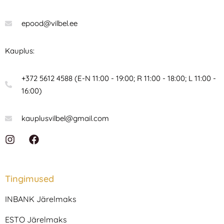
epood@vilbel.ee
Kauplus:
+372 5612 4588 (E-N 11:00 - 19:00; R 11:00 - 18:00; L 11:00 -
16:00)
kauplusvilbel@gmail.com
I
F
n
a
s
c
t
e
a
b
Tingimused
g
o
r
o
INBANK Järelmaks
a
k
m
ESTO Järelmaks