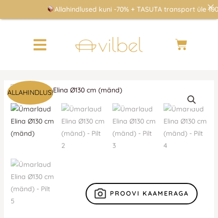
Skip
Allahindlused kuni -70% + TASUTA transport üle 100€
to
content
Cart
Ümarlaud
ALLAHINDLUS!
Elina
Ø130
cm
(mänd)
kogus
PROOVI KAAMERAGA