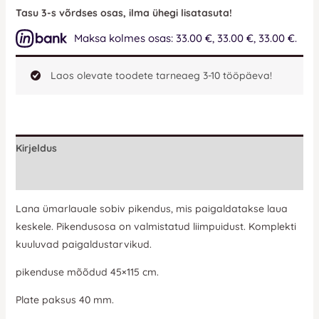
Tasu 3-s võrdses osas, ilma ühegi lisatasuta!
Maksa kolmes osas: 33.00 €, 33.00 €, 33.00 €.
Laos olevate toodete tarneaeg 3-10 tööpäeva!
Kirjeldus
Lisainfo
Lana ümarlauale sobiv pikendus, mis paigaldatakse laua
keskele. Pikendusosa on valmistatud liimpuidust. Komplekti
kuuluvad paigaldustarvikud.
pikenduse mõõdud 45×115 cm.
Plate paksus 40 mm.