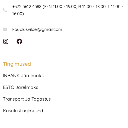
+372 5612 4588 (E-N 11:00 - 19:00; R 11:00 - 18:00; L 11:00 -
16:00)
kauplusvilbel@gmail.com
I
F
n
a
s
c
t
e
a
b
Tingimused
g
o
r
o
INBANK Järelmaks
a
k
m
ESTO Järelmaks
Transport Ja Tagastus
Kasutustingimused