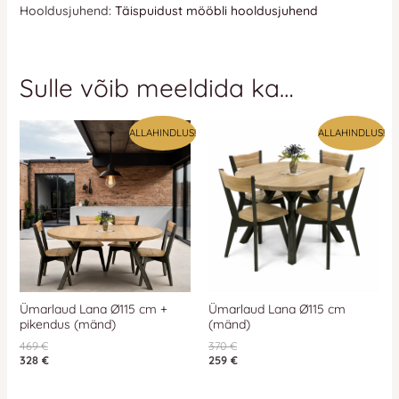
Hooldusjuhend:
Täispuidust mööbli hooldusjuhend
Sulle võib meeldida ka…
ALLAHINDLUS!
ALLAHINDLUS!
Ümarlaud Lana Ø115 cm +
Ümarlaud Lana Ø115 cm
pikendus (mänd)
(mänd)
469
€
370
€
328
€
259
€