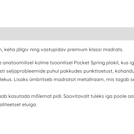
 keha jälgiv ning vastupidav premium klassi madrats.
natoomilisel kolme tsoonilisel Pocket Spring plokil, kus ig
hästi seljaprobleemide puhul pakkudes punkttoetust, kohand
olekus. Lisaks ümbritseb madratsit metallraam, mis tagab s
ab kasutada mõlemat pidi. Soovitavalt tuleks iga poole a
iteetset eluiga.