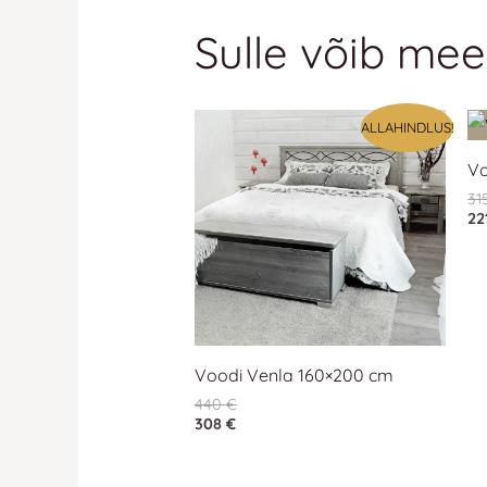
Sulle võib mee
ALLAHINDLUS!
Vo
31
22
Voodi Venla 160×200 cm
440
€
308
€