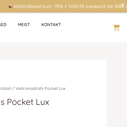
Allahindlused kuni -70% + TASUTA transport üle 100€ tellim
SED
MEIST
KONTAKT
Cart
navahemik:
nnavahemik:
ratsid
/ Vedrumadrats Pocket Lux
 €
3 €
s Pocket Lux
i
i
 €
8 €