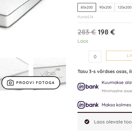
80x200
90x200
120x200
PUHASTA
283
€
198
€
Laos
LI
Tasu 3-s võrdses osas, i
Kuumakse alat
PROOVI FOTOGA
Minimaalne siss
Maksa kolmes o
Laos olevate too