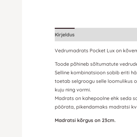
Kirjeldus
Lisainfo
Vedrumadrats Pocket Lux on kõvem,
Toode põhineb sõltumatute vedrude a
Selline kombinatsioon sobib eriti 
toetab selgroogu selle loomulikus 
kuju ning vormi.
Madrats on kahepoolne ehk seda sa
pöörata, pikendamaks madratsi kval
Madratsi kõrgus on 23cm.