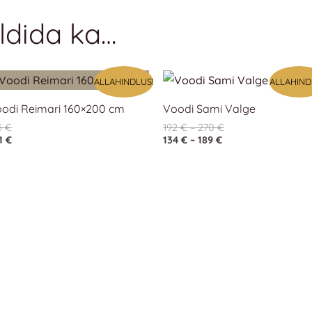
ldida ka…
Hinnavahemik:
Hinnavahemik:
ALLAHINDLUS!
ALLAHIND
134 €
192 €
kuni
kuni
odi Reimari 160×200 cm
Voodi Sami Valge
189 €
270 €
5
€
192
€
–
270
€
1
€
134
€
–
189
€