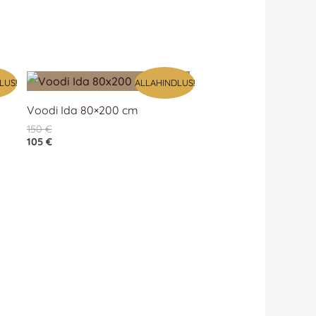
LUS!
ALLAHINDLUS!
Voodi Ida 80×200 cm
150
€
105
€