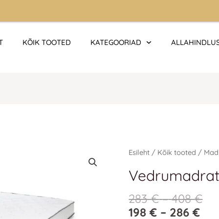
T
KÕIK TOOTED
KATEGOORIAD
ALLAHINDLU
Algne
Praegune
Hin
Hi
Vedrumadrats
Esileht
/
Kõik tooted
/
Mad
hind
hind
198
28
Pocket
Vedrumadrat
oli:
on:
kun
kun
Lux
283 €.
283 €.
286
40
kogus
283
€
–
408
€
198
€
–
286
€