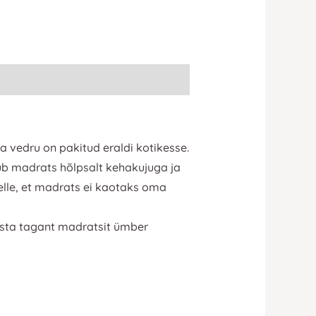
a vedru on pakitud eraldi kotikesse.
ub madrats hõlpsalt kehakujuga ja
elle, et madrats ei kaotaks oma
asta tagant madratsit ümber