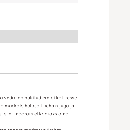
a vedru on pakitud eraldi kotikesse.
ub madrats hõlpsalt kehakujuga ja
elle, et madrats ei kaotaks oma
asta tagant madratsit ümber