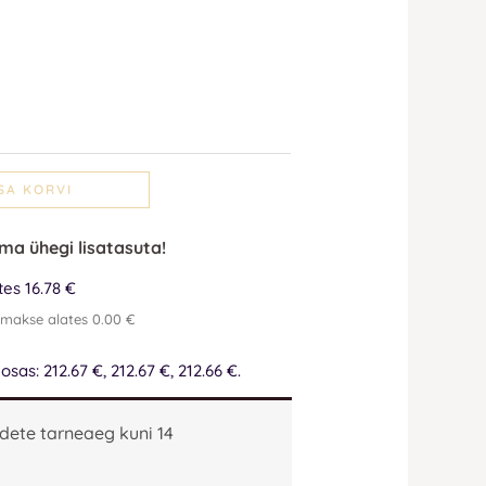
SA KORVI
lma ühegi lisatasuta!
es 16.78 €
emakse alates 0.00 €
as: 212.67 €, 212.67 €, 212.66 €.
dete tarneaeg kuni 14