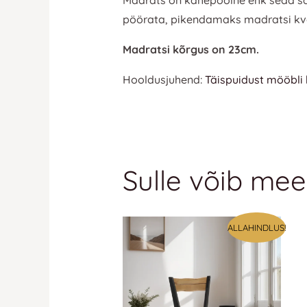
pöörata, pikendamaks madratsi kval
Madratsi kõrgus on 23cm.
Hooldusjuhend:
Täispuidust mööbli
Sulle võib mee
ALLAHINDLUS!