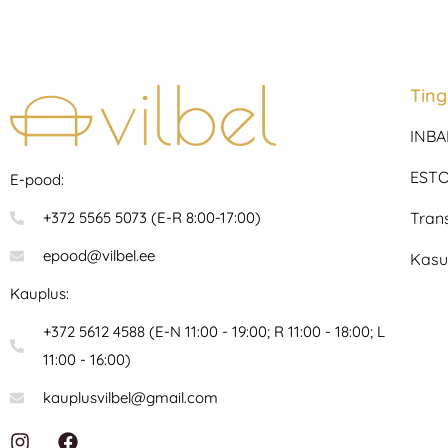
Tin
INBA
ESTO
E-pood:
Tran
+372 5565 5073 (E-R 8:00-17:00)
epood@vilbel.ee
Kasu
Kauplus:
+372 5612 4588 (E-N 11:00 - 19:00; R 11:00 - 18:00; L
11:00 - 16:00)
kauplusvilbel@gmail.com
I
F