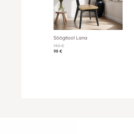
Söögitool Lana
140
€
98
€