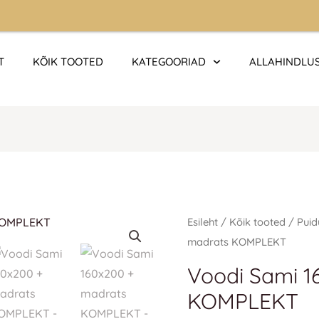
T
KÕIK TOOTED
KATEGOORIAD
ALLAHINDLU
Voodi
Esileht
/
Kõik tooted
/
Puid
Sami
madrats KOMPLEKT
160x200
Voodi Sami 1
+
KOMPLEKT
madrats