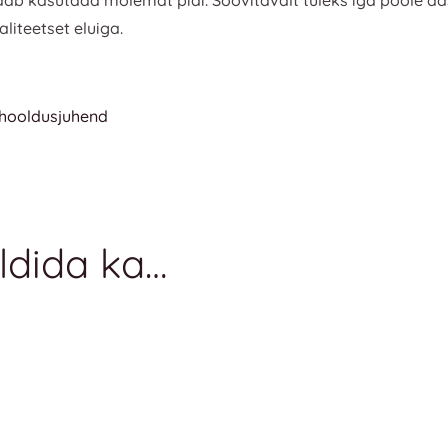
iteetset eluiga.
 hooldusjuhend
ldida ka…