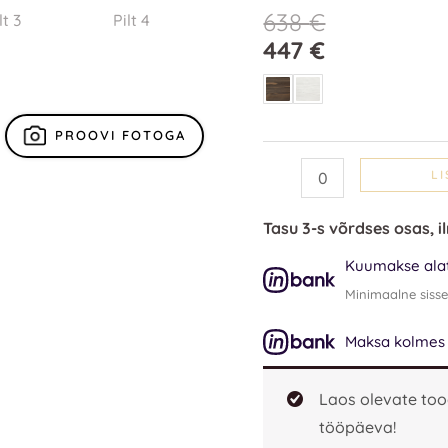
KOMPLEKT
638
€
kogus
447
€
PROOVI FOTOGA
LI
Tasu 3-s võrdses osas, i
Kuumakse alat
Minimaalne siss
Maksa kolmes os
Laos olevate too
tööpäeva!