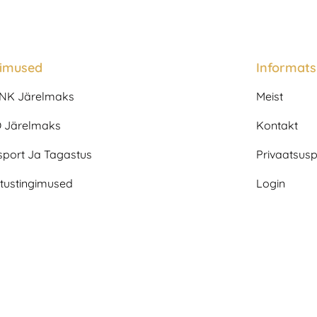
gimused
Informats
NK Järelmaks
Meist
 Järelmaks
Kontakt
sport Ja Tagastus
Privaatsuspo
tustingimused
Login