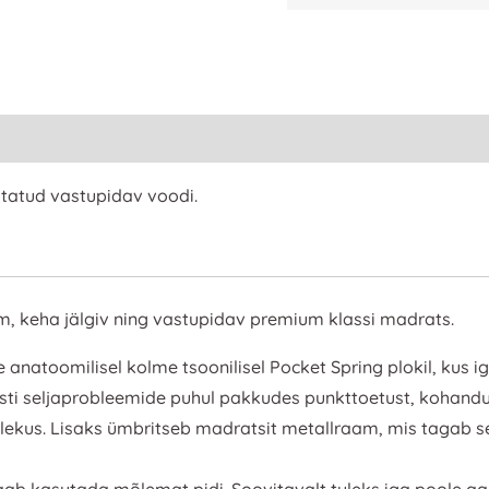
tatud vastupidav voodi.
, keha jälgiv ning vastupidav premium klassi madrats.
natoomilisel kolme tsoonilisel Pocket Spring plokil, kus ig
hästi seljaprobleemide puhul pakkudes punkttoetust, kohand
olekus. Lisaks ümbritseb madratsit metallraam, mis tagab s
ab kasutada mõlemat pidi. Soovitavalt tuleks iga poole a