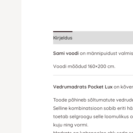
Kirjeldus
Lisainfo
Sami voodi
on männipuidust valmis
Voodi mõõdud 160×200 cm.
Vedrumadrats Pocket Lux
on kõvem
Toode põhineb sõltumatute vedrude a
Selline kombinatsioon sobib eriti 
toetab selgroogu selle loomulikus 
kuju ning vormi.
Madrats on kahepoolne ehk seda sa