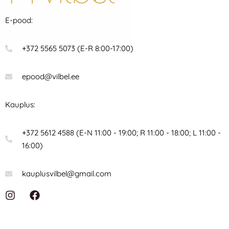
E-pood:
+372 5565 5073 (E-R 8:00-17:00)
epood@vilbel.ee
Kauplus:
+372 5612 4588 (E-N 11:00 - 19:00; R 11:00 - 18:00; L 11:00 -
16:00)
kauplusvilbel@gmail.com
I
F
n
a
s
c
t
e