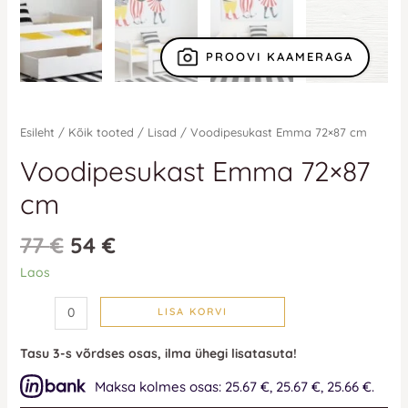
PROOVI KAAMERAGA
Esileht
/
Kõik tooted
/
Lisad
/ Voodipesukast Emma 72×87 cm
Voodipesukast Emma 72×87
cm
77
€
54
€
Laos
LISA KORVI
Tasu 3-s võrdses osas, ilma ühegi lisatasuta!
Maksa kolmes osas: 25.67 €, 25.67 €, 25.66 €.