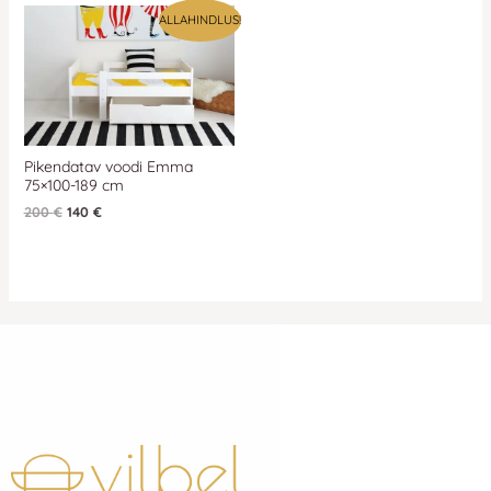
Algne
Praegune
ALLAHINDLUS!
hind
hind
oli:
on:
200 €.
200 €.
Pikendatav voodi Emma
75×100-189 cm
200
€
140
€