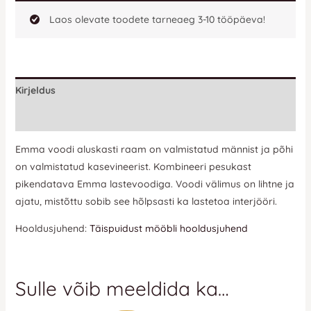
Laos olevate toodete tarneaeg 3-10 tööpäeva!
Kirjeldus
Lisainfo
Emma voodi aluskasti raam on valmistatud männist ja põhi
on valmistatud kasevineerist. Kombineeri pesukast
pikendatava Emma lastevoodiga. Voodi välimus on lihtne ja
ajatu, mistõttu sobib see hõlpsasti ka lastetoa interjööri.
Hooldusjuhend:
Täispuidust mööbli hooldusjuhend
Sulle võib meeldida ka…