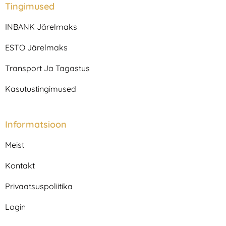
a
b
Tingimused
g
o
r
o
INBANK Järelmaks
a
k
m
ESTO Järelmaks
Transport Ja Tagastus
Kasutustingimused
Informatsioon
Meist
Kontakt
Privaatsuspoliitika
Login