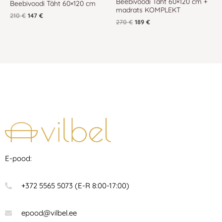
Beebivoodi Täht 60×120 cm +
Beebivoodi Täht 60×120 cm
madrats KOMPLEKT
210
€
147
€
270
€
189
€
E-pood:
+372 5565 5073 (E-R 8:00-17:00)
epood@vilbel.ee