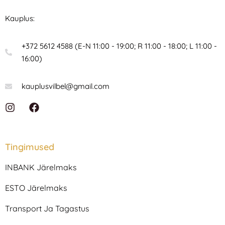
Kauplus:
+372 5612 4588 (E-N 11:00 - 19:00; R 11:00 - 18:00; L 11:00 -
16:00)
kauplusvilbel@gmail.com
I
F
n
a
s
c
t
e
a
b
Tingimused
g
o
r
o
INBANK Järelmaks
a
k
m
ESTO Järelmaks
Transport Ja Tagastus