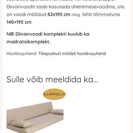
Diivanvoodit saab kasutada üheinimesevoodina, siis
on voodi mõõdud
82
x195 cm
lahti tõmmatuna
ning
140×195 cm
.
NB! Diivanvoodi komplekti kuulub ka
madratsikomplekt.
Hooldusjuhend:
Täispuidust mööbli hooldusjuhend
Sulle võib meeldida ka…
ALLAHINDLUS!