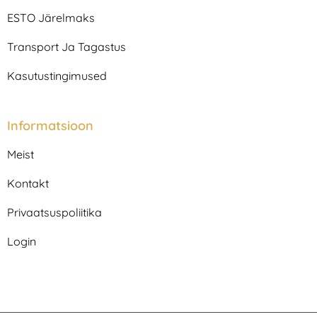
a
k
m
ESTO Järelmaks
Transport Ja Tagastus
Kasutustingimused
Informatsioon
Meist
Kontakt
Privaatsuspoliitika
Login