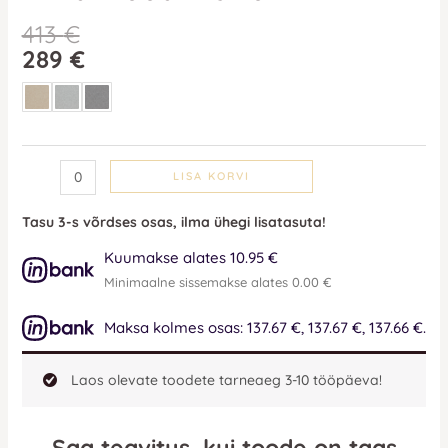
413
€
289
€
LISA KORVI
Tasu 3-s võrdses osas, ilma ühegi lisatasuta!
Kuumakse alates 10.95 €
Minimaalne sissemakse alates 0.00 €
Maksa kolmes osas: 137.67 €, 137.67 €, 137.66 €.
Laos olevate toodete tarneaeg 3-10 tööpäeva!
Saa teavitus, kui toode on taas