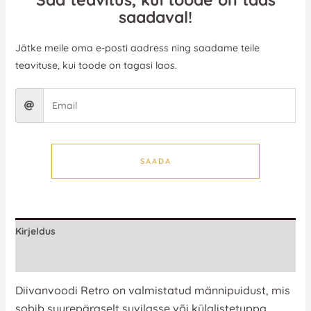
saadaval!
Jätke meile oma e-posti aadress ning saadame teile
teavituse, kui toode on tagasi laos.
SAADA
Kirjeldus
Lisainfo
Diivanvoodi Retro on valmistatud männipuidust, mis
sobib suurepäraselt suvilasse või külalistetuppa.