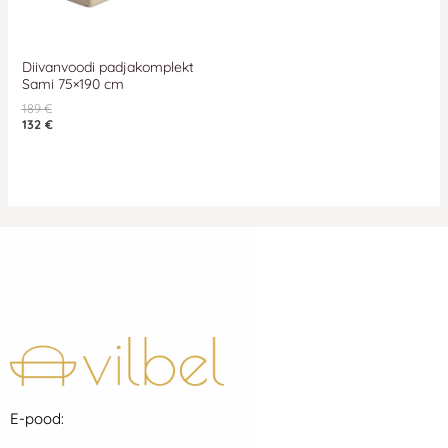
Diivanvoodi padjakomplekt
Sami 75×190 cm
189
€
132
€
E-pood: