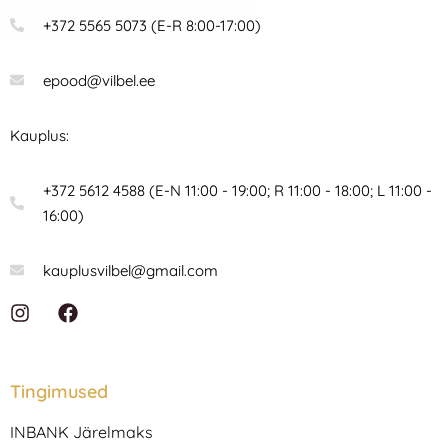
+372 5565 5073 (E-R 8:00-17:00)
epood@vilbel.ee
Kauplus:
+372 5612 4588 (E-N 11:00 - 19:00; R 11:00 - 18:00; L 11:00 -
16:00)
kauplusvilbel@gmail.com
I
F
n
a
s
c
t
e
a
b
Tingimused
g
o
r
o
INBANK Järelmaks