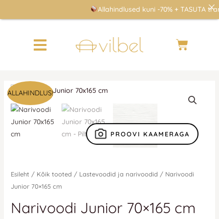
Skip
Allahindlused kuni -70% + TASUTA trans
to
content
Cart
Algne
Praegune
Narivoodi
ALLAHINDLUS!
hind
hind
Junior
oli:
on:
70x165
400 €.
400 €.
cm
PROOVI KAAMERAGA
kogus
Esileht
/
Kõik tooted
/
Lastevoodid ja narivoodid
/ Narivoodi
Junior 70×165 cm
Narivoodi Junior 70×165 cm