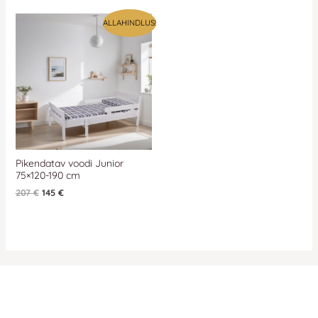
Algne
Praegune
ALLAHINDLUS!
hind
hind
oli:
on:
207 €.
207 €.
Pikendatav voodi Junior
75×120-190 cm
207
€
145
€