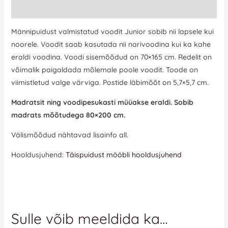
Lisainfo
Männipuidust valmistatud voodit Junior sobib nii lapsele kui
noorele. Voodit saab kasutada nii narivoodina kui ka kahe
eraldi voodina. Voodi sisemõõdud on 70×165 cm. Redelit on
võimalik paigaldada mõlemale poole voodit. Toode on
viimistletud valge värviga. Postide läbimõõt on 5,7×5,7 cm.
Madratsit ning voodipesukasti müüakse eraldi. Sobib
madrats mõõtudega 80×200 cm.
Välismõõdud nähtavad lisainfo all.
Hooldusjuhend:
Täispuidust mööbli hooldusjuhend
Sulle võib meeldida ka…