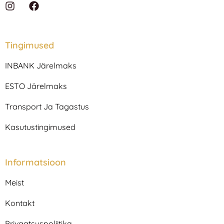
I
F
n
a
s
c
t
e
a
b
Tingimused
g
o
r
o
INBANK Järelmaks
a
k
m
ESTO Järelmaks
Transport Ja Tagastus
Kasutustingimused
Informatsioon
Meist
Kontakt
Privaatsuspoliitika