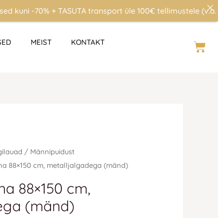
 -70% + TASUTA transport üle 100€ tellimustele (v.a. Eesti s
SED
MEIST
KONTAKT
Cart
gilauad
/
Männipuidust
na 88×150 cm, metalljalgadega (mänd)
na 88×150 cm,
ega (mänd)