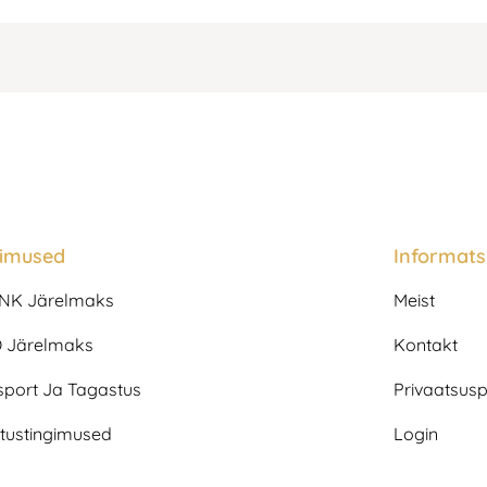
gimused
Informats
NK Järelmaks
Meist
 Järelmaks
Kontakt
sport Ja Tagastus
Privaatsuspo
tustingimused
Login