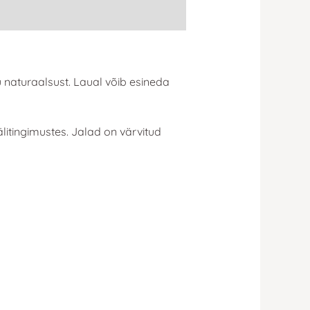
u naturaalsust. Laual võib esineda
älitingimustes. Jalad on värvitud