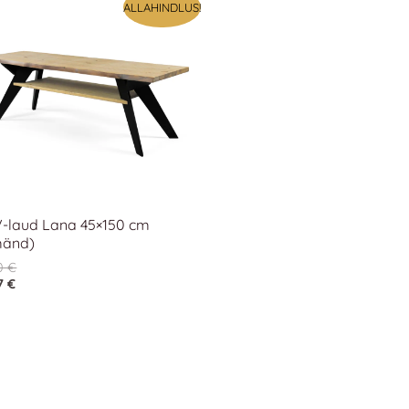
ALLAHINDLUS!
-laud Lana 45×150 cm
mänd)
0
€
7
€