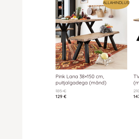
ALLAHINDLUS!
Pink Lana 38×150 cm,
TV
puitjalgadega (mänd)
(
185
€
21
129
€
14