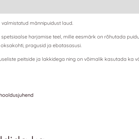
is valmistatud männipuidust laud.
le spetsiaalse harjamise teel, mille eesmärk on rõhutada puid
oksakohti, pragusid ja ebatasasusi.
useliste peitside ja lakkidega ning on võimalik kasutada ka v
 hooldusjuhend