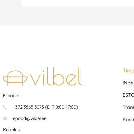
Tin
INBA
ESTO
E-pood:
Tran
+372 5565 5073 (E-R 8:00-17:00)
epood@vilbel.ee
Kasu
Kauplus: