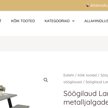
Allahindlused kuni
T
KÕIK TOOTED
KATEGOORIAD
ALLAHINDLU
Söögilaud
Esileht
/
Kõik tooted
/
Söö
Lana
söögilauad
/ Söögilaud La
88x150
Söögilaud La
cm,
metalljalgad
metalljalgadega