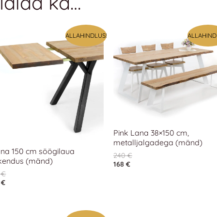
ldida ka…
ALLAHINDLUS!
ALLAHIND
Pink Lana 38×150 cm,
metalljalgadega (mänd)
na 150 cm söögilaua
240
€
kendus (mänd)
168
€
2
€
4
€