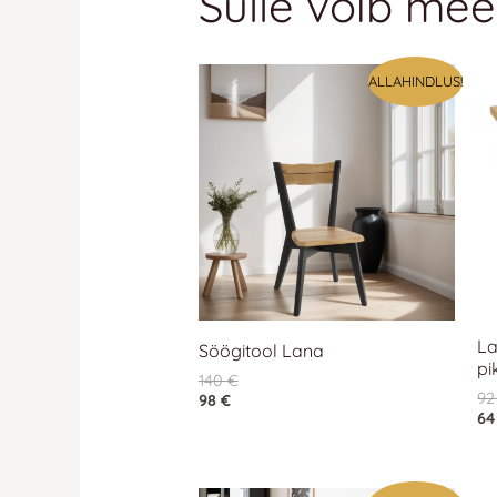
Sulle võib mee
ALLAHINDLUS!
La
Söögitool Lana
pi
140
€
9
98
€
6