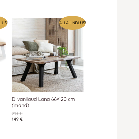
LUS!
ALLAHINDLUS!
Diivanilaud Lana 66×120 cm
(mänd)
213
€
149
€