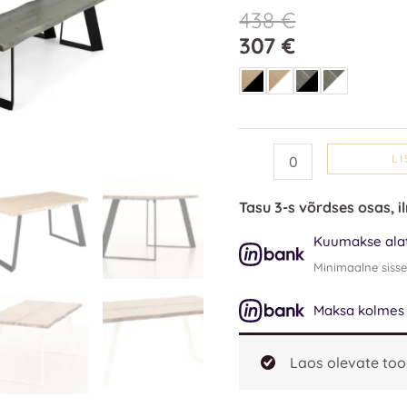
(mänd)
438
€
kogus
307
€
LI
Tasu 3-s võrdses osas, i
Kuumakse alat
Minimaalne siss
Maksa kolmes o
Laos olevate too