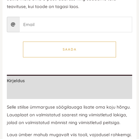
teavituse, kui toode on tagasi laos.
SAADA
Kirjeldus
Lisainfo
Selle stiilse ümmarguse söögilauaga lisate oma koju hõngu.
Lauaplaat on valmistatud saarest ning viimistletud lakiga,
jalad on valmistatud männist ning viimistletud peitsiga.
Laua ümber mahub mugavalt viis tooli, vajadusel rohkemgi.