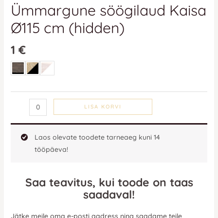
Ümmargune söögilaud Kaisa
Ø115 cm (hidden)
1
€
LISA KORVI
Laos olevate toodete tarneaeg kuni 14
tööpäeva!
Saa teavitus, kui toode on taas
saadaval!
Jätke meile oma e-posti aadress ning saadame teile