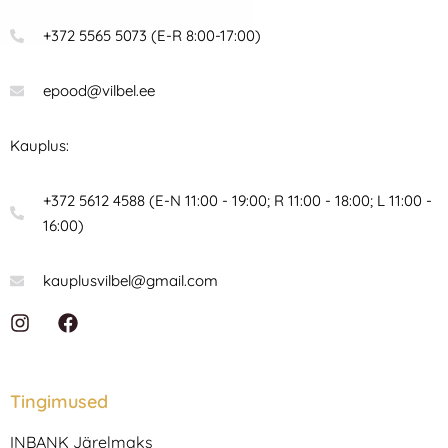
+372 5565 5073 (E-R 8:00-17:00)
epood@vilbel.ee
Kauplus:
+372 5612 4588 (E-N 11:00 - 19:00; R 11:00 - 18:00; L 11:00 -
16:00)
kauplusvilbel@gmail.com
I
F
n
a
s
c
t
e
a
b
Tingimused
g
o
r
o
INBANK Järelmaks