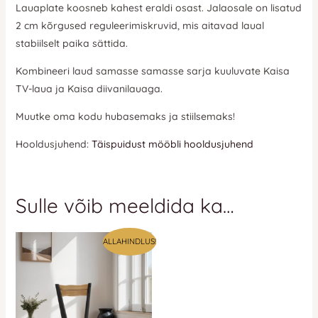
Lauaplate koosneb kahest eraldi osast. Jalaosale on lisatud
2 cm kõrgused reguleerimiskruvid, mis aitavad laual
stabiilselt paika sättida.
Kombineeri laud samasse samasse sarja kuuluvate Kaisa
TV-laua ja Kaisa diivanilauaga.
Muutke oma kodu hubasemaks ja stiilsemaks!
Hooldusjuhend:
Täispuidust mööbli hooldusjuhend
Sulle võib meeldida ka…
ALLAHINDLUS!