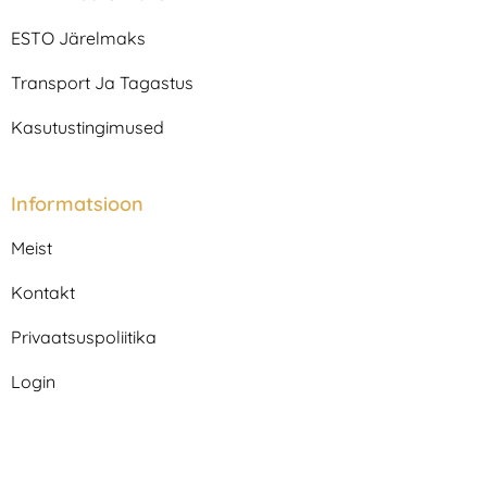
a
k
m
ESTO Järelmaks
Transport Ja Tagastus
Kasutustingimused
Informatsioon
Meist
Kontakt
Privaatsuspoliitika
Login