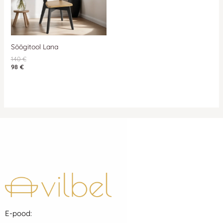
Söögitool Lana
140
€
98
€
E-pood: