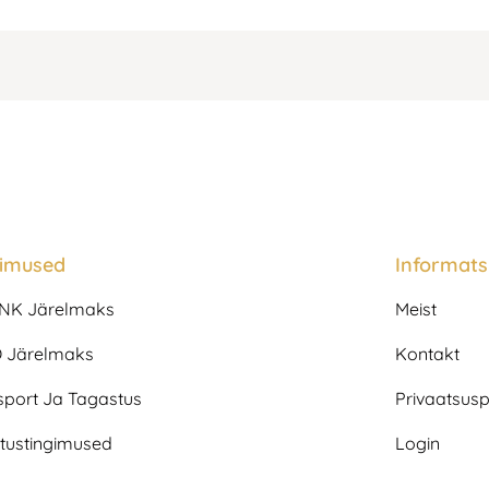
gimused
Informats
NK Järelmaks
Meist
 Järelmaks
Kontakt
sport Ja Tagastus
Privaatsuspo
tustingimused
Login