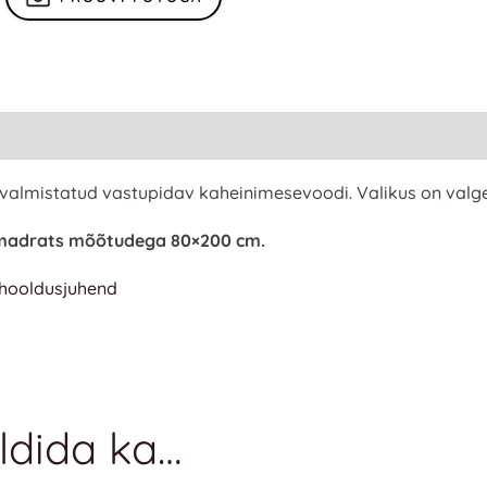
 valmistatud vastupidav kaheinimesevoodi. Valikus on valge
b madrats mõõtudega 80×200 cm.
 hooldusjuhend
ldida ka…