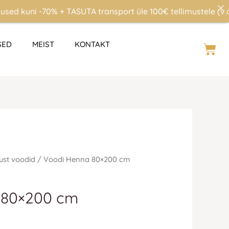
kuni -70% + TASUTA transport üle 100€ tellimustele (v.a. Ees
SED
MEIST
KONTAKT
Cart
ust voodid
/ Voodi Henna 80×200 cm
 80×200 cm