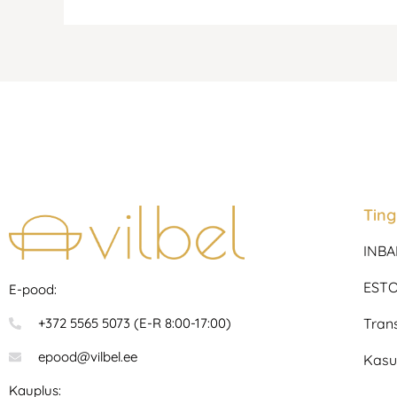
Tin
INBA
ESTO
E-pood:
Tran
+372 5565 5073 (E-R 8:00-17:00)
epood@vilbel.ee
Kasu
Kauplus: