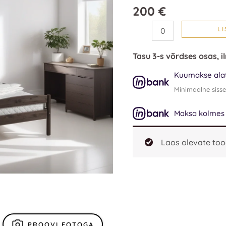
kogus
200
€
LI
Tasu 3-s võrdses osas, i
Kuumakse alat
Minimaalne siss
Maksa kolmes os
Laos olevate too
PROOVI FOTOGA