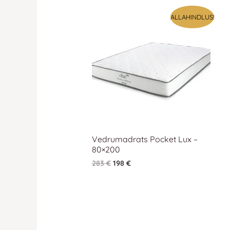
Algne
Praegune
ALLAHINDLUS!
hind
hind
oli:
on:
283 €.
283 €.
Vedrumadrats Pocket Lux –
80×200
283
€
198
€