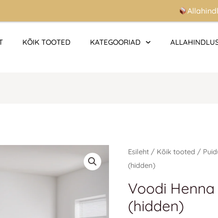
Allahindlused 
T
KÕIK TOOTED
KATEGOORIAD
ALLAHINDLU
Voodi
Esileht
/
Kõik tooted
/
Puid
Henna
(hidden)
80x200
Voodi Henna
cm
(hidden)
(hidden)