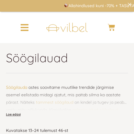
Skip
Allahindlused kuni -70% + TASUTA tr
to
content
Cart
Söögilauad
Söögilauda
ostes soovitame muutlike trendide järgimise
asemel eelistada midagi ajatut, mis paitab silma ka aastate
pärast. Näiteks
tammest söögilaud
on kindel ja tugev ja peab
vastu mitu põlvkonda. Klassikaline
männipuidust söögilaud
Kuidas valida õige suurusega
sobib iga sisustusega. Vilbel täispuidust söögilauad on
söögilaud ja millal võtta
toodetud Eestis. See on kvaliteetne Eesti mööbel, mis teenib
Kuvatakse 13–24 tulemust 46-st
sind kaua. Vali
kandiline
või
ümar
söögilaud just endale sobivad