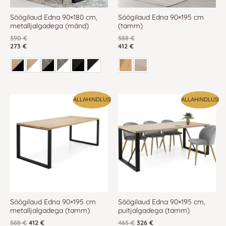
mõne vaasi või kandiku, pane alla ka pehmendus, et puitu mitte
kriipida. Nii kestab su tammepuidust või mõnest teisest
Söögilaud Edna 90×180 cm,
Söögilaud Edna 90×195 cm
metalljalgadega (mänd)
(tamm)
puitmaterjalist söögilaud pikki aastaid.
390
€
588
€
273
€
412
€
Algne
Praegune
Algne
Praegune
ALLAHINDLUS!
ALLAHINDLUS!
hind
hind
hind
hind
oli:
on:
oli:
on:
588 €.
588 €.
465 €.
465 €.
Söögilaud Edna 90×195 cm
Söögilaud Edna 90×195 cm,
metalljalgadega (tamm)
puitjalgadega (tamm)
588
€
412
€
465
€
326
€