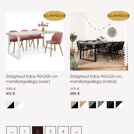
ALLAHINDLUS!
ALLAHINDLUS!
Söögilaud Edna 90×200 cm
Söögilaud Edna 90×220 cm,
metalljalgadega (saar)
metalljalgadega (mänd)
588
€
413
€
412
€
289
€
←
1
2
3
4
→