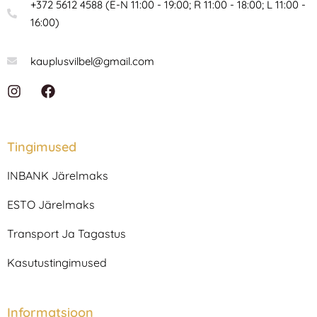
+372 5612 4588 (E-N 11:00 - 19:00; R 11:00 - 18:00; L 11:00 -
16:00)
kauplusvilbel@gmail.com
I
F
n
a
s
c
t
e
a
b
Tingimused
g
o
r
o
INBANK Järelmaks
a
k
m
ESTO Järelmaks
Transport Ja Tagastus
Kasutustingimused
Informatsioon